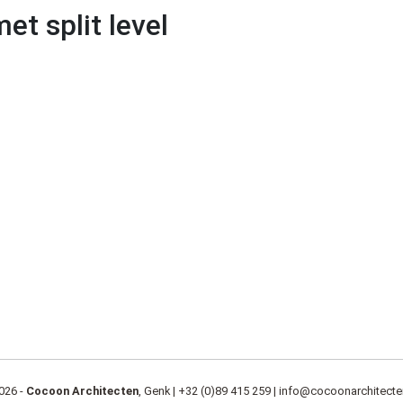
t split level
026 -
Cocoon Architecten
, Genk |
+32 (0)89 415 259
|
info@cocoonarchitecte