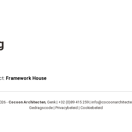
g
ct:
Framework House
026 -
Cocoon Architecten
, Genk |
+32 (0)89 415 259
|
info@cocoonarchitecte
Gedragscode
|
Privacybeleid
|
Cookiebeleid